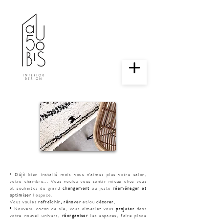
PRESTATION
S
° Déjà bien installé mais vous n'aimez plus votre salon,
votre chambre... Vous voulez vous sentir mieux chez vous
et souhaitez du grand
changement
ou juste
réaménager et
optimiser
l'espace.
Vous voulez
rafraîchir, rénover
et/ou
décorer
,
° Nouveau cocon de vie, vous aimeriez vous
projeter
dans
votre nouvel univers,
réorganiser
les espaces, faire place