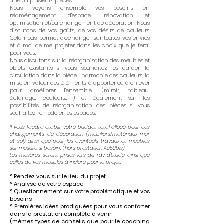
une ou plusieurs pièces
.
Nous voyons ensemble vos besoins en
réaménagement d'espace, rénovation et
optimisation et/ou changement de décoration. Nous
discutons de vos goûts, de vos désirs de couleurs.
Cela nous permet d'échanger sur toutes vos envies
et à moi de me projeter dans les choix que je ferai
pour vous.
Nous discutons sur la réorganisation des meubles et
objets existants si vous souhaitez les garder, la
circulation dans la pièce, l'harmonie des couleurs, la
mise en valeur des éléments à apporter ou à enlever
pour améliorer l'ensemble... (miroir, tableau,
éclairage, couleurs... ) et également sur les
possibilités de réorganisation des pièces si vous
souhaitez remodeler les espaces.
Il vous faudra établir votre budget total alloué pour ces
changements de décoration (mobiliers/matériaux mur
et sol) ainsi que pour les éventuels travaux et meubles
sur mesure si besoin... (hors prestation Au
50bis)
Les mesures seront prises lors du rdv d'Etude ainsi que
celles de vos meubles à inclure pour le projet.
°
Rendez vous sur le lieu du projet
° Analyse de votre espace
° Questionnemen
t sur votre problém
atique et vos
besoins
° Premières idées prodiguées pour vous conforter
dans la prestation complète à venir
(mêmes
types de
conseils que pour le coaching