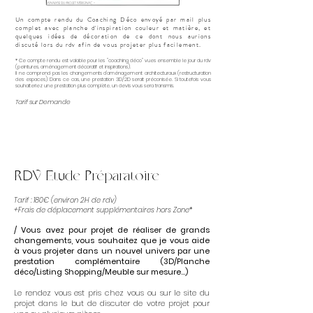
Un compte rendu du Coaching Déco envoyé par mail plus
complet avec planche d'inspiration couleur et matière, et
quelques idées de décoration de ce dont nous aurions
discuté lors du rdv
afin de vous projeter plus facilement.
* Ce compte rendu est valable pour les "coaching déco" vues ensemble le jour du rdv
(peintures, aménagement décoratif et inspirations).
Il ne comprend pas les changements d'aménagement architecturaux (restructuration
des espaces). Dans ce cas, une prestation 3D/2D serait préconisée. Si toutefois vous
souhaiteriez une prestation plus complète, un devis vous sera transmis.
Tarif sur Demande
RDV Etud
e Préparatoire
Tarif : 180€ (environ
2H de rdv)
+Frais de déplacement supplémentaires hors Zone*
/ Vous avez pour projet de réaliser de grands
changements, vous souhaitez que je vous aide
à vous projeter dans un nouvel univers par une
prestation complémentaire (3D/Planche
déco/Listing Shopping/Meuble sur mesure...)
Le rendez vous est pris chez vous ou sur le site du
projet dans le but de discuter de votre projet pour