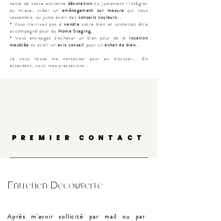
nette de votre ancienne
décoration
ou justement l'intégrer
au mieux, créer un
aménagement sur mesure
qui vous
ressemble, ou juste avoir des
conseils couleurs
...
° Vous n'arrivez pas à
vendre
votre bien et souhaitez être
accompagné pour du
Home Staging
,
° Vous envisagez d'acheter un bien pour de la
location
meublée
ou avoir un
avis conseil
pour un
achat de bien
...
Je vous laisse me contacter pour en discuter... En
attendant, voici mes prestations :
PREMIER CONTACT
Entretien Découverte
Après m'avoir sollicité par mail ou par