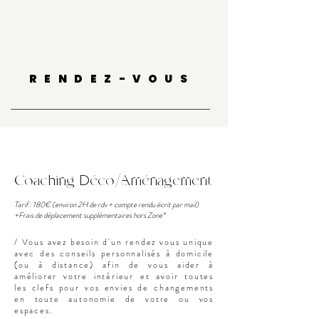
RENDEZ-VOUS
Coaching Déco/Aménagement
Tarif : 180€ (environ 2H de rdv + compte rendu écrit par mail)
+Frais de déplacement supplémentaires hors Zone*
/ Vous avez besoin d'un rendez vous unique
avec des conseils personnalisés à domicile
(ou à distance) afin de vous aider à
améliorer votre intérieur et avoir toutes
les clefs pour vos envies de changements
en toute autonomie de votre ou vos
espaces.